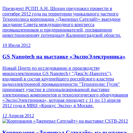
Президент РСПП А.Н. Шохин предложил провести в
сентябре 2012 года на территории уникального частного
Технополиса корпорации «Дженерал Сателайт» выездное
заседание Совета международного конгресса
промышленников и предпринимателей, посвященное
инвестиционному потенциалу Калининградской области.
10 Июля 2012
GS Nanotech на выставке «ЭкспоЭлектроника»
Новый Центр по исследованию и производству
микроэлектроники GS Nanotech ( "ДжиЭс-Нанотех"),
входящий в состав крупнейшего российского кластера
радиоэлектронной промышленности "Технополис Гусев"
принимает участие в специализированной выставке
электронных компонентов и технологического оборудования
«ЭкспоЭлектроника», которая проходит с 11 по 13 апреля
2012 года в МВЦ «Крокус Экспо» в Москве.
12 Апреля 2012
Корпорация «Дженерал Сателайт» на выставке