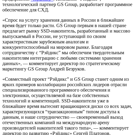
технологический партнер GS Group, разработает программное
обеспечение для СХД.
«Спрос на услугу хранения данных в России в ближайшее
время будет только расти. GS Group первым в нашей стране
предлагает рынку SSD-накопитель, разработанный и массово
выпускаемый в России, не уступающий по своим
характеристикам зарубежным аналогам и
конкурентоспособный на мировом рынке. Благодаря
сотрудничеству с “Рэйдикс” мы обеспечим твердотельным
накопителям интеграцию с любыми системами хранения
данных», — комментирует директор по стратегическому
маркетингу GS Group Андрей Безруков.
«Совместный проект “Рэйдикс” и GS Group станет одним из
ярких примеров коллаборации российских лидеров отрасли
специализированного программного обеспечения и
электроники, осуществляемой на базе собственных
технологий и компетенций. SSD-накопители уже в
ближайшее время вытеснят вращающиеся диски со всех задач,
характеризующихся “транзакционным” типом доступа к
данным, и наше сотрудничество — своевременный выход
отечественных компаний на международную арену
производителей накопителей такого типа», — комментирует
директор по развитию «Рэйдикс» Сергей Платонов.