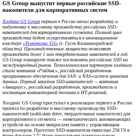
GS Group выпустит первые российские SSD-
накопители для корпоративных систем
Холдинг
GS
Group
первым в России начал разработку и
подготовку к массовому производству российских
SSD
-
накопителей для корпоративного сегмента. Полный цикл
производства будет осуществляться в инновационном
кластере
«Технополис
GS
»
(г. Гусев Калининградской
области).
Производственные мощности позволяют
производить более 1 млн твердотельных накопителей в год.
GS
Group
планирует также поставлять российские
SSD
на
международный рынок.
Технологическим партнером холдинга
стала компания «Рэйдикс», российский разработчик
программного обеспечения для SAN- и NAS-систем хранения
данных. Первый заказчик
SSD
-накопителей —
к
омпания
«Аквариус», российский разработчик, производитель и
поставщик компьютерной техники и ИТ-решений.
Холдинг GS Group приступил к реализации первого в России
проекта по разработке и массовому производству SSD-
накопителей (solid-state drive, твердотельные накопители) для
корпоративного сегмента — немеханических запоминающих
устройств на основе микросхем памяти с управляющим
контроллером. Прототип SSD-накопителя емкостью 256 Гб в
форм-факторе 2,5" будет представлен потенциальным