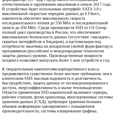
отечественным и зарубежным заказчикам в начале 2017 года.
В устройствах будет использован интерфейс SATA 3.0 с
максимальной скоростью передачи данных до 6 Гбит/с,
накопитель обеспечит максимальную скорость
последовательного чтения до 550 Мб/с и последовательной
записи до 450 Мб/с. Среди преимуществ SSD от GS Group:
полный цикл производства в России, что обеспечивает
максимальную безопасность данных (отсутствие «закладок»,
скрытых интерфейсов и бэкдоров), и кастомизация под
потребности заказчика на аппаратном (любой форм-фактор) и
программном (российские и международные технологии
защиты данных) уровнях. Производственные мощности
холдинга позволяют выпускать более 1 млн устройств в год.
К твердотельным накопителям корпоративного класса
предъявляются существенно более жесткие требования, чем к
клиентским SSD: высокая надежность и долговечность,
быстродействие, защита данных от несанкционированного
доступа, энергоэффективность и малое тепловыделение.
Области применения SSD-накопителей включают серверы,
рабочие станции, флэш-хранилища, многоуровневые системы
хранения данных (СХД), требующие хранения больших
объемов информации одновременно с повышением
производительности, системы кэширования трафика.