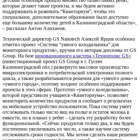
детский технопарк прошло множество талантливых ребят,
которые делают такие проекты, и мы будем активно
поддерживать и развивать “Кванториум”, чтобы это
специальное, дополнительное образование было доступно
еще большему количеству детей в Калининградской области»,
– рассказал Антон Алиханов.
Технический директор GS Nanotech Алексей Ярцев особенно
отметил проект «Система “умного холодильника” для
мониторинга продуктов», вручив его авторам дипломы от GS
Group. На базе
инновационного кластера «Технополис GS»
(инвестиционный проект GS Group в г. Гусеве
Калининградской обл.) развернуто массовое производство
микроэлектроники и потребительской электроники полного
цикла, а также разрабатываются решения для «умного дома» и
«умного города», поэтому холдинг особенно поддерживает
проекты в этих сферах. Прототип «умного холодильника»,
которой представили учащиеся «Кванториума», позволяет
мониторить количество продуктов и сообщает о результатах
на мобильное устройство пользователя. Пока система умеет
отслеживать только число яиц на полке и остаток молока в
емкости, но в планах у ребят – сделать эту разработку более
функциональной. «Сейчас продуктов только два, и мы будем
постепенно увеличивать их число, а также научим систему
отслеживать сроки годности. Мы хотим сделать наше решение