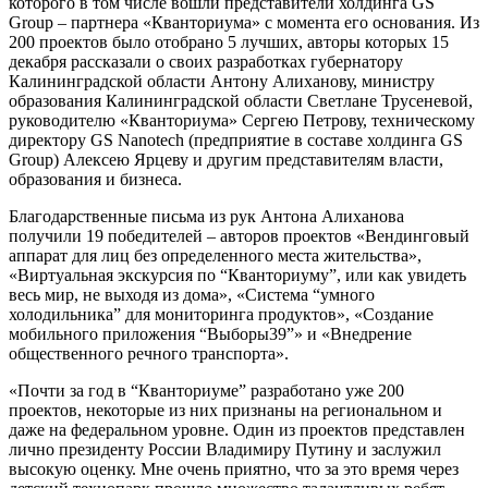
которого в том числе вошли представители холдинга GS
Group – партнера «Кванториума» с момента его основания. Из
200 проектов было отобрано 5 лучших, авторы которых 15
декабря рассказали о своих разработках губернатору
Калининградской области Антону Алиханову, министру
образования Калининградской области Светлане Трусеневой,
руководителю «Кванториума» Сергею Петрову, техническому
директору GS Nanotech (предприятие в составе холдинга GS
Group) Алексею Ярцеву и другим представителям власти,
образования и бизнеса.
Благодарственные письма из рук Антона Алиханова
получили 19 победителей – авторов проектов «Вендинговый
аппарат для лиц без определенного места жительства»,
«Виртуальная экскурсия по “Кванториуму”, или как увидеть
весь мир, не выходя из дома», «Система “умного
холодильника” для мониторинга продуктов», «Создание
мобильного приложения “Выборы39”» и «Внедрение
общественного речного транспорта».
«Почти за год в “Кванториуме” разработано уже 200
проектов, некоторые из них признаны на региональном и
даже на федеральном уровне. Один из проектов представлен
лично президенту России Владимиру Путину и заслужил
высокую оценку. Мне очень приятно, что за это время через