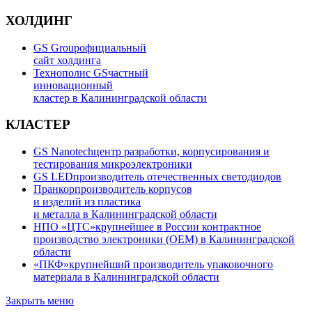
ХОЛДИНГ
GS Group
официальный
сайт холдинга
Технополис GS
частный
инновационный
кластер в Калининградской области
КЛАСТЕР
GS Nanotech
центр разработки, корпусирования и
тестирования микроэлектроники
GS LED
производитель отечественных светодиодов
Пранкор
производитель корпусов
и изделий из пластика
и металла в Калининградской области
НПО «ЦТС»
крупнейшее в России контрактное
производство электроники (OEM) в Калининградской
области
«ПКФ»
крупнейший производитель упаковочного
материала в Калининградской области
Закрыть меню