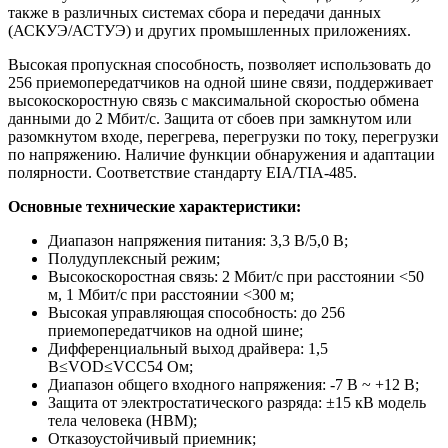
также в различных системах сбора и передачи данных
(АСКУЭ/АСТУЭ) и других промышленных приложениях.
Высокая пропускная способность, позволяет использовать до
256 приемопередатчиков на одной шине связи, поддерживает
высокоскоростную связь с максимальной скоростью обмена
данными до 2 Мбит/с. Защита от сбоев при замкнутом или
разомкнутом входе, перегрева, перегрузки по току, перегрузки
по напряжению. Наличие функции обнаружения и адаптации
полярности. Соответствие стандарту EIA/TIA-485.
Основные технические характеристики:
Диапазон напряжения питания: 3,3 В/5,0 В;
Полудуплексный режим;
Высокоскоростная связь: 2 Мбит/с при расстоянии <50
м, 1 Мбит/с при расстоянии <300 м;
Высокая управляющая способность: до 256
приемопередатчиков на одной шине;
Дифференциальный выход драйвера: 1,5
В≤VOD≤VCC54 Ом;
Диапазон общего входного напряжения: -7 В ~ +12 В;
Защита от электростатического разряда: ±15 кВ модель
тела человека (HBM);
Отказоустойчивый приемник;